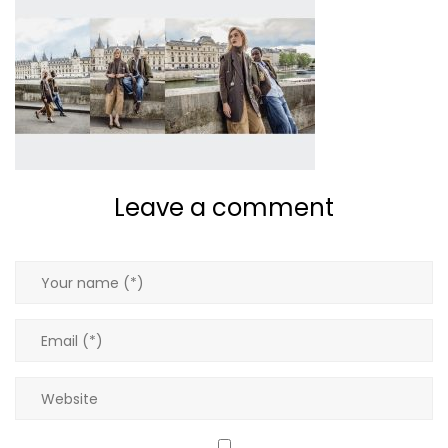
Pantalons
Pulls
Robes
T-shirts
Leave a comment
Tops
Vestes
Tous