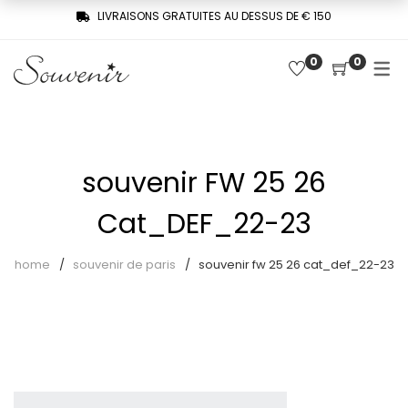
LIVRAISONS GRATUITES AU DESSUS DE € 150
0
0
COLLECTION
SHOP
TROIS FEMMES, UNE MÉMOIRE
Derniers arrivages
SOUVENIR DE PARIS
Chemises
souvenir FW 25 26
LE MUSE – SOUVENIR PRIVÉE
Combinaisons
Cat_DEF_22-23
Jupes
home
souvenir de paris
souvenir fw 25 26 cat_def_22-23