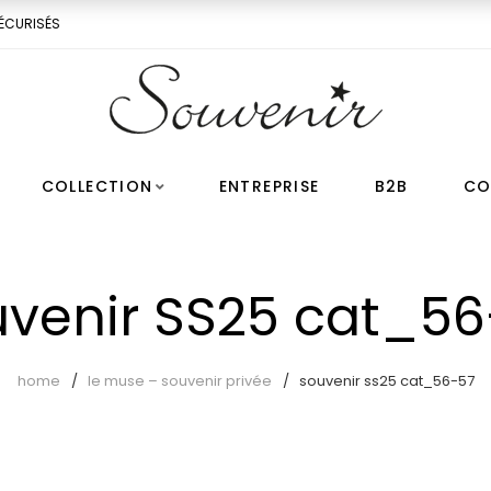
ÉCURISÉS
COLLECTION
ENTREPRISE
B2B
CO
uvenir SS25 cat_56
home
le muse – souvenir privée
souvenir ss25 cat_56-57