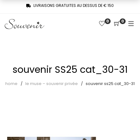
LIVRAISONS GRATUITES AU DESSUS DE € 150
0
0
COLLECTION
SHOP
TROIS FEMMES, UNE MÉMOIRE
Derniers arrivages
SOUVENIR DE PARIS
Chemises
LE MUSE – SOUVENIR PRIVÉE
souvenir SS25 cat_30-31
Combinaisons
home
le muse – souvenir privée
souvenir ss25 cat_30-31
Jupes
Pantalons