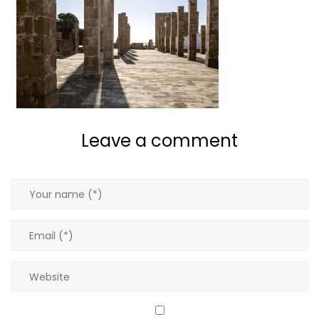
Pulls
Robes
T-shirts
Leave a comment
Tops
Vestes
Tous