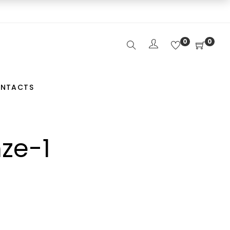
0
0
NTACTS
ze-1