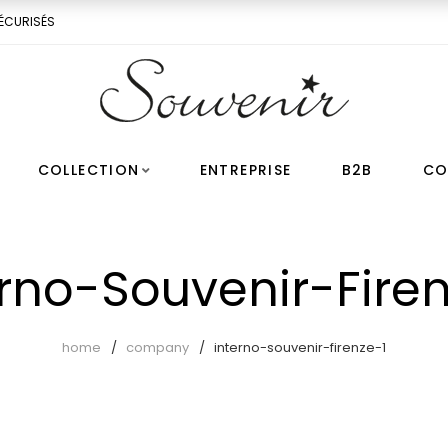
ÉCURISÉS
COLLECTION
ENTREPRISE
B2B
CO
erno-Souvenir-Firen
home
company
interno-souvenir-firenze-1