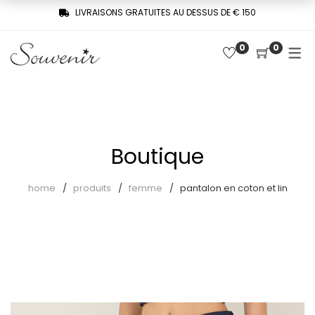
LIVRAISONS GRATUITES AU DESSUS DE € 150
0
0
COLLECTION
SHOP
TROIS FEMMES, UNE MÉMOIRE
Derniers arrivages
SOUVENIR DE PARIS
Chemises
LE MUSE – SOUVENIR PRIVÉE
Boutique
Combinaisons
home
produits
femme
pantalon en coton et lin
Jupes
Pantalons
Pulls
Robes
T-shirts