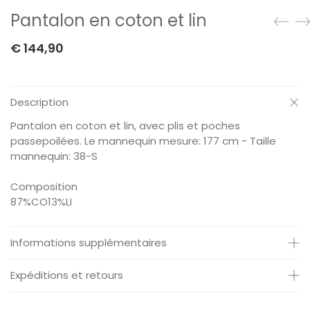
Pantalon en coton et lin
€
144,90
Description
Pantalon en coton et lin, avec plis et poches
passepoilées. Le mannequin mesure: 177 cm - Taille
mannequin: 38-S
Composition
87%CO13%LI
Informations supplémentaires
Poids:
0.4 Kg
Expéditions et retours
Code:
S39M1878
Guide des tailles:
XS/36EU S/38EU M/40EU L/42EU
Expédition:
Votre commande sera traitée et livrée au transporteur