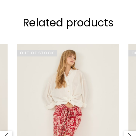
Related products
OUT OF STOCK
O