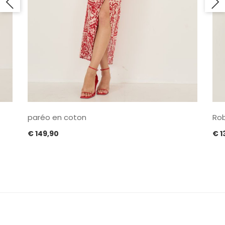
paréo en coton
Rob
€
149,90
€
1