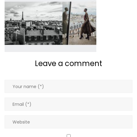
Pantalons
Pulls
Robes
T-shirts
Leave a comment
Tops
Vestes
Tous