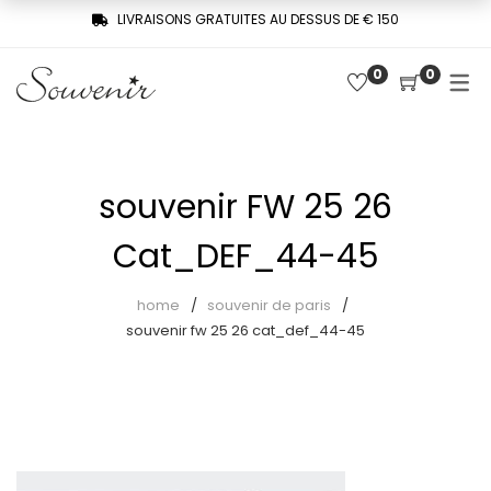
LIVRAISONS GRATUITES AU DESSUS DE € 150
0
0
COLLECTION
SHOP
TROIS FEMMES, UNE MÉMOIRE
Derniers arrivages
SOUVENIR DE PARIS
souvenir FW 25 26
Chemises
LE MUSE – SOUVENIR PRIVÉE
Cat_DEF_44-45
Combinaisons
Jupes
home
souvenir de paris
souvenir fw 25 26 cat_def_44-45